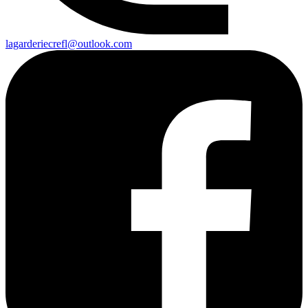
lagarderiecrefl@outlook.com