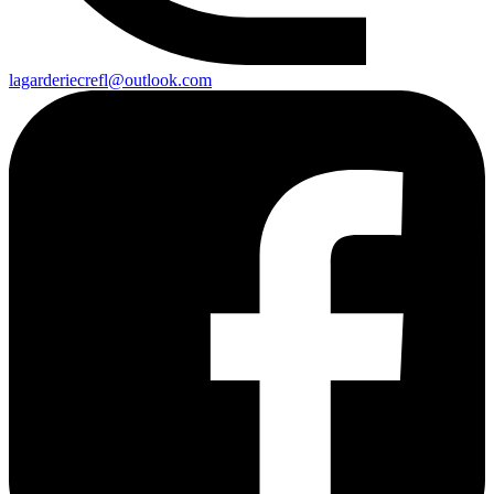
lagarderiecrefl@outlook.com